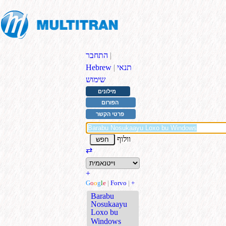
|
התחבר
תנאי
|
Hebrew
שימוש
מילונים
הפורום
פרטי הקשר
וולוף
⇄
+
G
o
o
g
l
e
|
Forvo
|
+
Barabu
Nosukaayu
Loxo bu
Windows