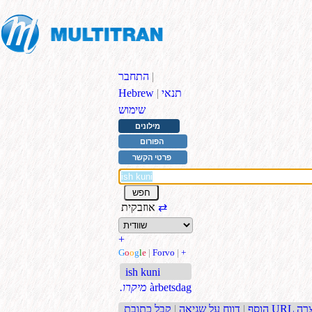
|
התחבר
תנאי
|
Hebrew
שימוש
מילונים
הפורום
פרטי הקשר
⇄
אוזבקית
+
G
o
o
g
l
e
|
Forvo
|
+
ish kuni
àrbetsdag
.מיקרו
בת URL קצרה
הוסף
|
דווח על שגיאה
|