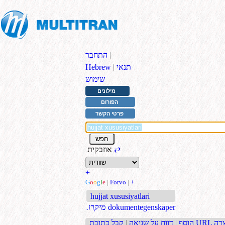
|
התחבר
תנאי
|
Hebrew
שימוש
מילונים
הפורום
פרטי הקשר
⇄
אוזבקית
+
G
o
o
g
l
e
|
Forvo
|
+
hujjat xususiyatlari
dokumentegenskaper
.מיקרו
בת URL קצרה
הוסף
|
דווח על שגיאה
|