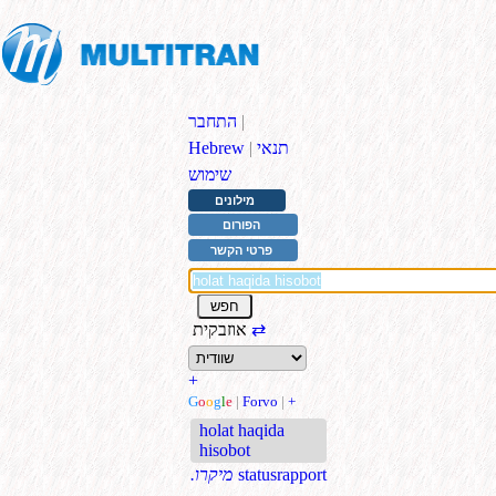
|
התחבר
תנאי
|
Hebrew
שימוש
מילונים
הפורום
פרטי הקשר
⇄
אוזבקית
+
G
o
o
g
l
e
|
Forvo
|
+
holat haqida
hisobot
statusrapport
.מיקרו