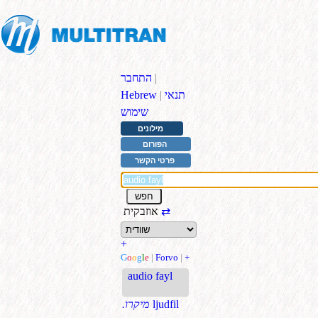
|
התחבר
תנאי
|
Hebrew
שימוש
מילונים
הפורום
פרטי הקשר
⇄
אוזבקית
+
G
o
o
g
l
e
|
Forvo
|
+
audio fayl
ljudfil
.מיקרו