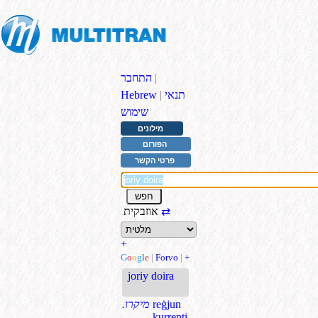
|
התחבר
תנאי
|
Hebrew
שימוש
מילונים
הפורום
פרטי הקשר
⇄
אוזבקית
+
G
o
o
g
l
e
|
Forvo
|
+
joriy doira
reġjun
.מיקרו
kurrenti