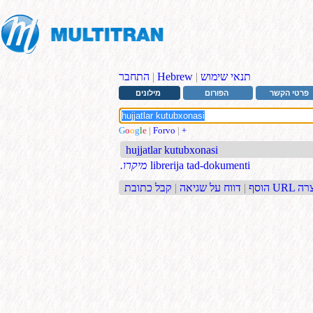
תנאי שימוש
|
Hebrew
|
התחבר
פרטי הקשר
הפורום
מילונים
G
o
o
g
l
e
|
Forvo
|
+
hujjatlar kutubxonasi
librerija tad-dokumenti
.מיקרו
בת URL קצרה
הוסף
|
דווח על שגיאה
|