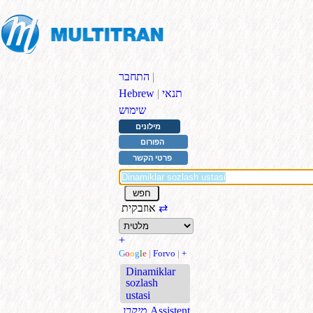
|
התחבר
תנאי
|
Hebrew
שימוש
מילונים
הפורום
פרטי הקשר
⇄
אוזבקית
+
G
o
o
g
l
e
|
Forvo
|
+
Dinamiklar
sozlash
ustasi
Assistent
.מיקרו