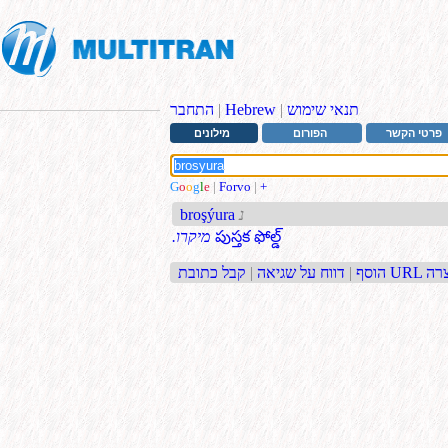
תנאי שימוש
|
Hebrew
|
התחבר
פרטי הקשר
הפורום
מילונים
G
o
o
g
l
e
|
Forvo
|
+
נ
broşýura
పుస్తక ఫోల్డ్
.מיקרו
בת URL קצרה
הוסף
|
דווח על שגיאה
|