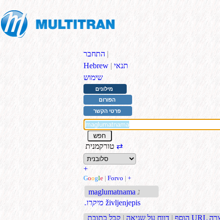
|
התחבר
תנאי
|
Hebrew
שימוש
מילונים
הפורום
פרטי הקשר
⇄
טורקמנית
+
G
o
o
g
l
e
|
Forvo
|
+
נ
maglumatnama
življenjepis
.מיקרו
בת URL קצרה
הוסף
|
דווח על שגיאה
|