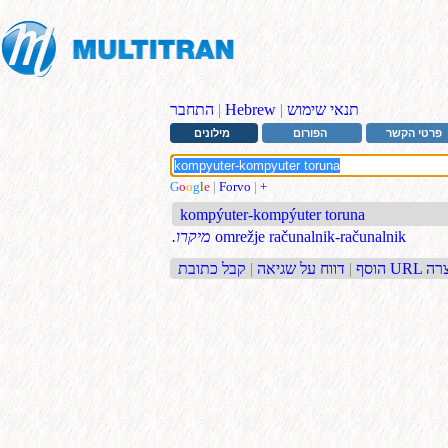
תנאי שימוש
|
Hebrew
|
התחבר
פרטי הקשר
הפורום
מילונים
G
o
o
g
l
e
|
Forvo
|
+
kompýuter-kompýuter toruna
omrežje računalnik-računalnik
.מיקרו
בת URL קצרה
הוסף
|
דווח על שגיאה
|