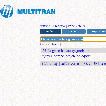
תנאי שימוש
|
Hebrew
|
התחבר
פרטי הקשר
הפורום
מילונים
G
o
o
g
l
e
|
Forvo
|
+
Maňa gelen hatlara goşundylar
Opombe, prejete po e-pošti
.מיקרו
בת URL קצרה
הוסף
|
דווח על שגיאה
|