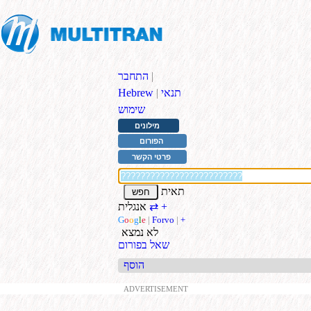
|
התחבר
תנאי
|
Hebrew
שימוש
מילונים
הפורום
פרטי הקשר
תאית
+
אנגלית
⇄
G
o
o
g
l
e
|
Forvo
|
+
לא נמצא
שאל בפורום
הוסף
ADVERTISEMENT