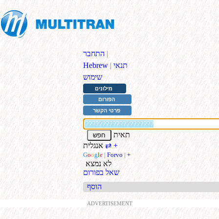
|
התחבר
תנאי
|
Hebrew
שימוש
מילונים
הפורום
פרטי הקשר
תאית
+
אנגלית
⇄
G
o
o
g
l
e
|
Forvo
|
+
לא נמצא
שאל בפורום
הוסף
ADVERTISEMENT