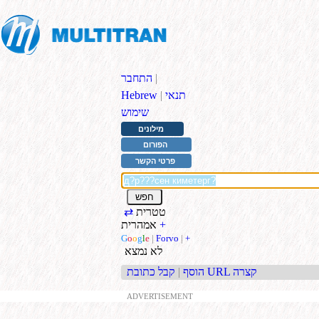
|
התחבר
תנאי
|
Hebrew
שימוש
מילונים
הפורום
פרטי הקשר
טטרית
⇄
+
אמהרית
G
o
o
g
l
e
|
Forvo
|
+
לא נמצא
קבל כתובת URL קצרה
הוסף
|
ADVERTISEMENT