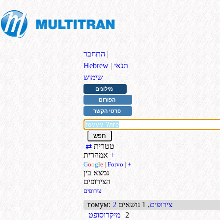
|
התחבר
תנאי
|
Hebrew
שימוש
מילונים
הפורום
פרטי הקשר
טטרית
⇄
+
אמהרית
G
o
o
g
l
e
|
Forvo
|
+
נמצא בין
הצירופים
צירופים
2 צירופים
, 1 נושאים
:
гомум
2
מיקרוסופט