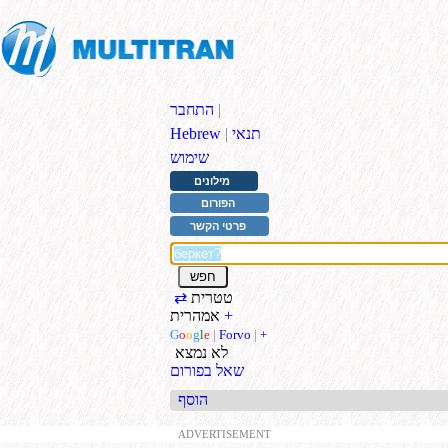
|
התחבר
תנאי
|
Hebrew
שימוש
מילונים
הפורום
פרטי הקשר
טטרית
⇄
+
אמהרית
G
o
o
g
l
e
|
Forvo
|
+
לא נמצא
שאל בפורום
הוסף
ADVERTISEMENT