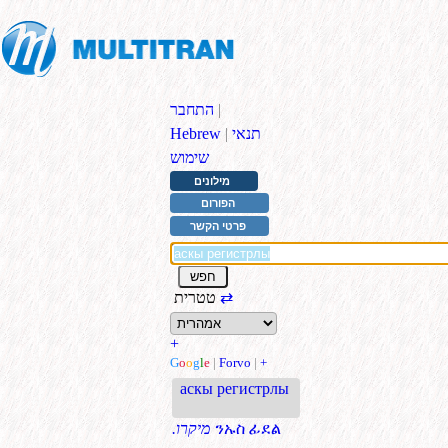
|
התחבר
תנאי
|
Hebrew
שימוש
מילונים
הפורום
פרטי הקשר
⇄
טטרית
+
G
o
o
g
l
e
|
Forvo
|
+
аскы регистрлы
ንኡስ ፊደል
.מיקרו