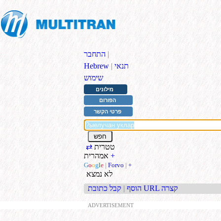
|
התחבר
תנאי
|
Hebrew
שימוש
מילונים
הפורום
פרטי הקשר
טטרית
⇄
+
אמהרית
G
o
o
g
l
e
|
Forvo
|
+
לא נמצא
קבל כתובת URL קצרה
הוסף
|
ADVERTISEMENT