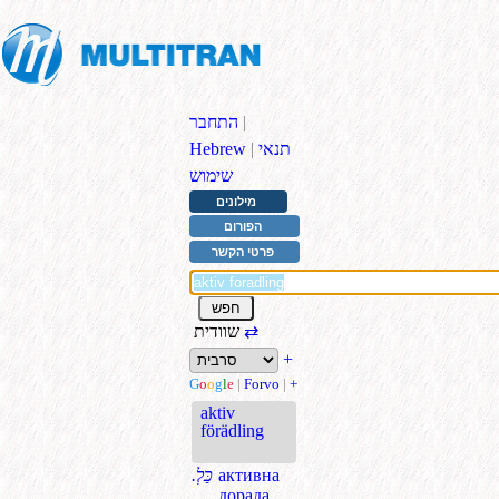
|
התחבר
תנאי
|
Hebrew
שימוש
מילונים
הפורום
פרטי הקשר
⇄
שוודית
+
G
o
o
g
l
e
|
Forvo
|
+
aktiv
förädling
активна
.כַּלְ
дорада