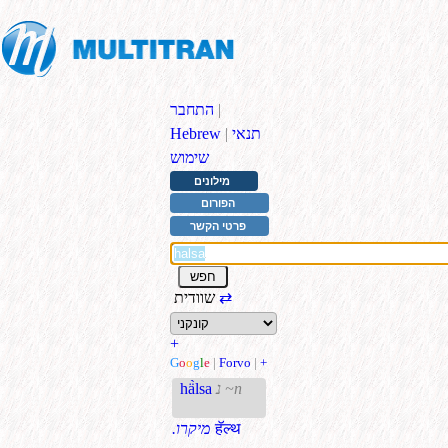
|
התחבר
תנאי
|
Hebrew
שימוש
מילונים
הפורום
פרטי הקשר
⇄
שוודית
+
G
o
o
g
l
e
|
Forvo
|
+
נ ~n
hä̀lsa
हॅल्थ
.מיקרו