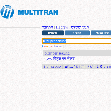
תנאי שימוש
|
Hebrew
|
התחבר
פרטי הקשר
הפורום
מילונים
G
o
o
g
l
e
|
Forvo
|
+
bitar per sekund
बिट्स पर सेकंद
.מיקרו
בת URL קצרה
הוסף
|
דווח על שגיאה
|