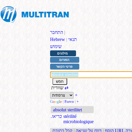
|
התחבר
תנאי
|
Hebrew
שימוש
מילונים
הפורום
פרטי הקשר
⇄
שוודית
+
G
o
o
g
l
e
|
Forvo
|
+
absolut sterilitet
stérilité
.בריאו
microbiologique
בת URL קצרה
הוסף
|
דווח על שגיאה
|