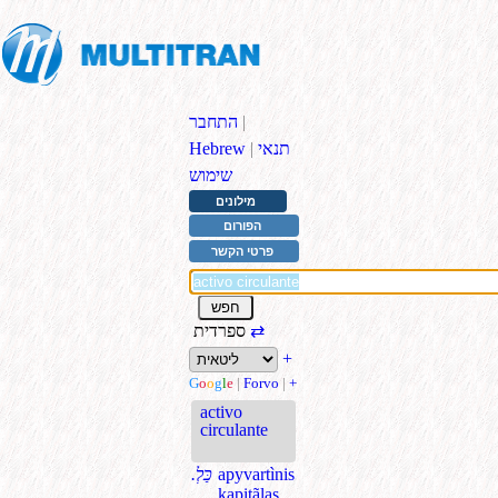
|
התחבר
תנאי
|
Hebrew
שימוש
מילונים
הפורום
פרטי הקשר
⇄
ספרדית
+
G
o
o
g
l
e
|
Forvo
|
+
activo
circulante
apyvartìnis
.כַּלְ
kapitãlas