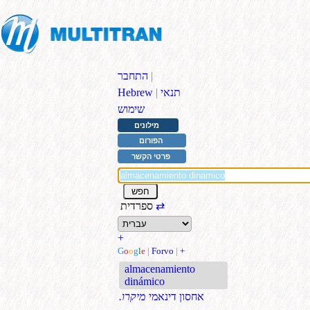
|
התחבר
תנאי
|
Hebrew
שימוש
מילונים
הפורום
פרטי הקשר
⇄
ספרדית
+
G
o
o
g
l
e
|
Forvo
|
+
almacenamiento
dinámico
אחסון דינאמי
.מיקרו