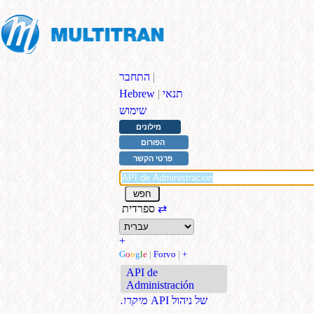
|
התחבר
תנאי
|
Hebrew
שימוש
מילונים
הפורום
פרטי הקשר
⇄
ספרדית
+
G
o
o
g
l
e
|
Forvo
|
+
API de
Administración
API של ניהול
.מיקרו