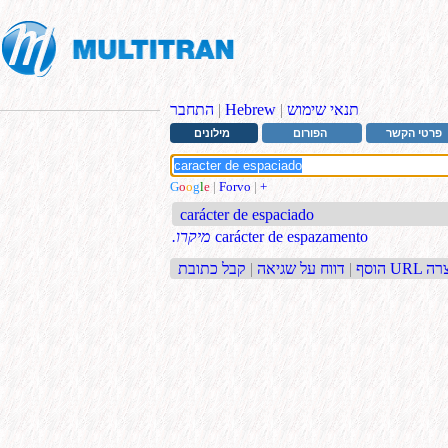
תנאי שימוש
|
Hebrew
|
התחבר
פרטי הקשר
הפורום
מילונים
G
o
o
g
l
e
|
Forvo
|
+
carácter de espaciado
carácter de espazamento
.מיקרו
בת URL קצרה
הוסף
|
דווח על שגיאה
|