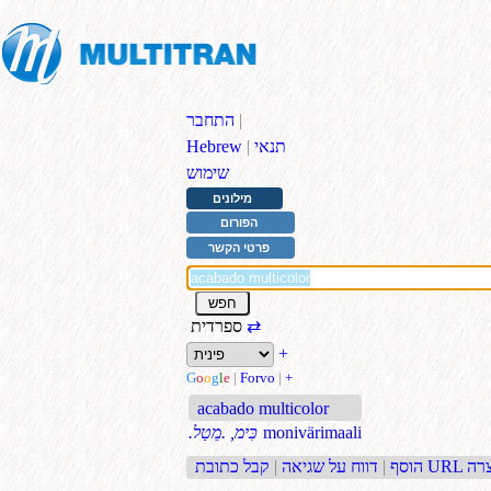
|
התחבר
תנאי
|
Hebrew
שימוש
מילונים
הפורום
פרטי הקשר
⇄
ספרדית
+
G
o
o
g
l
e
|
Forvo
|
+
acabado multicolor
monivärimaali
.כִּימ, .מֵטַל
בת URL קצרה
הוסף
|
דווח על שגיאה
|