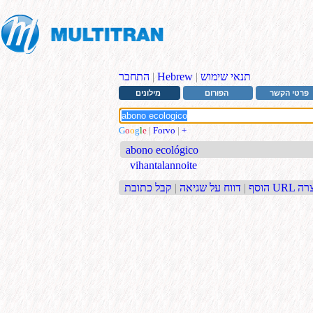
תנאי שימוש
|
Hebrew
|
התחבר
פרטי הקשר
הפורום
מילונים
G
o
o
g
l
e
|
Forvo
|
+
abono ecológico
vihantalannoite
בת URL קצרה
הוסף
|
דווח על שגיאה
|