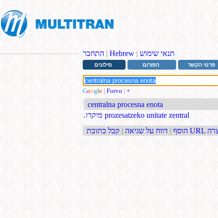
תנאי שימוש
|
Hebrew
|
התחבר
פרטי הקשר
הפורום
מילונים
G
o
o
g
l
e
|
Forvo
|
+
centralna procesna enota
prozesatzeko unitate zentral
.מיקרו
בת URL קצרה
הוסף
|
דווח על שגיאה
|