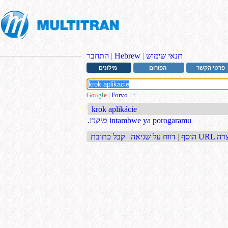
תנאי שימוש
|
Hebrew
|
התחבר
פרטי הקשר
הפורום
מילונים
G
o
o
g
l
e
|
Forvo
|
+
krok aplikácie
intambwe ya porogaramu
.מיקרו
בת URL קצרה
הוסף
|
דווח על שגיאה
|