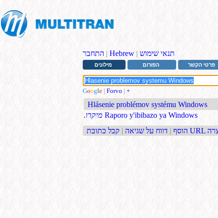
תנאי שימוש
|
Hebrew
|
התחבר
פרטי הקשר
הפורום
מילונים
G
o
o
g
l
e
|
Forvo
|
+
Hlásenie problémov systému Windows
Raporo y'ibibazo ya Windows
.מיקרו
בת URL קצרה
הוסף
|
דווח על שגיאה
|