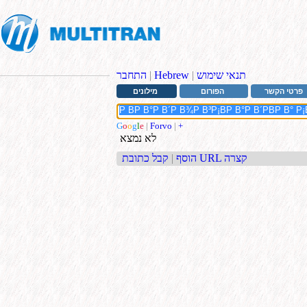
תנאי שימוש
|
Hebrew
|
התחבר
פרטי הקשר
הפורום
מילונים
G
o
o
g
l
e
|
Forvo
|
+
לא נמצא
קבל כתובת URL קצרה
הוסף
|