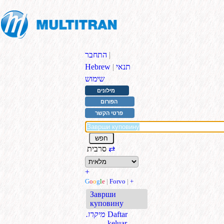
|
התחבר
תנאי
|
Hebrew
שימוש
מילונים
הפורום
פרטי הקשר
⇄
סרבית
+
G
o
o
g
l
e
|
Forvo
|
+
Заврши
куповину
Daftar
.מיקרו
keluar