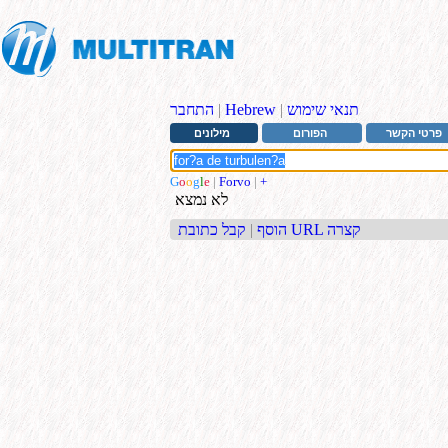
תנאי שימוש
|
Hebrew
|
התחבר
פרטי הקשר
הפורום
מילונים
G
o
o
g
l
e
|
Forvo
|
+
לא נמצא
קבל כתובת URL קצרה
הוסף
|