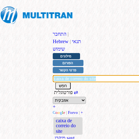
|
התחבר
תנאי
|
Hebrew
שימוש
מילונים
הפורום
פרטי הקשר
⇄
פורטוגלית
+
G
o
o
g
l
e
|
Forvo
|
+
caixa de
correio do
site
sayt
.מיקרו