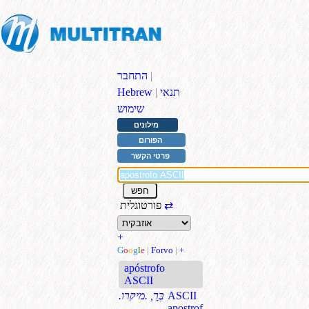
|
התחבר
תנאי
|
Hebrew
שימוש
מילונים
הפורום
פרטי הקשר
⇄
פורטוגלית
+
G
o
o
g
l
e
|
Forvo
|
+
apóstrofo
ASCII
ASCII
.בְּרָ, .מיקרו
apostrof