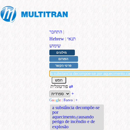
|
התחבר
תנאי
|
Hebrew
שימוש
מילונים
הפורום
פרטי הקשר
⇄
פורטוגלית
+
G
o
o
g
l
e
|
Forvo
|
+
a substância decompõe-se
por
aquecimento,causando
perigo de incêndio e de
explosão