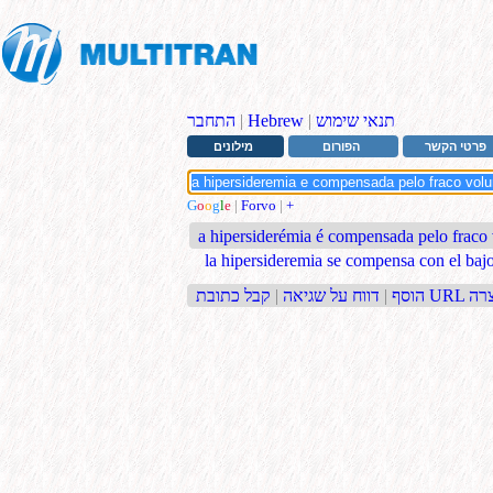
תנאי שימוש
|
Hebrew
|
התחבר
פרטי הקשר
הפורום
מילונים
G
o
o
g
l
e
|
Forvo
|
+
a hipersiderémia é compensada pelo fraco
la hipersideremia se compensa con el ba
בת URL קצרה
הוסף
|
דווח על שגיאה
|