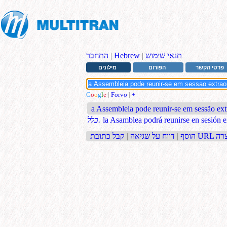
תנאי שימוש
|
Hebrew
|
התחבר
פרטי הקשר
הפורום
מילונים
G
o
o
g
l
e
|
Forvo
|
+
a Assembleia pode reunir-se em sessão ext
la Asamblea podrá reunirse en sesión e
כלל.
בת URL קצרה
הוסף
|
דווח על שגיאה
|