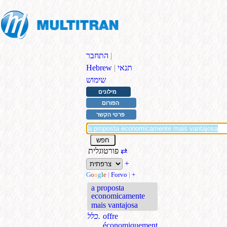
|
התחבר
תנאי
|
Hebrew
שימוש
מילונים
הפורום
פרטי הקשר
⇄
פורטוגלית
+
G
o
o
g
l
e
|
Forvo
|
+
a proposta
economicamente
mais vantajosa
offre
כלל.
économiquement