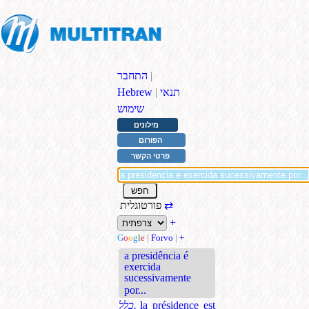
|
התחבר
תנאי
|
Hebrew
שימוש
מילונים
הפורום
פרטי הקשר
⇄
פורטוגלית
+
G
o
o
g
l
e
|
Forvo
|
+
a presidência é
exercida
sucessivamente
por...
la présidence est
כלל.