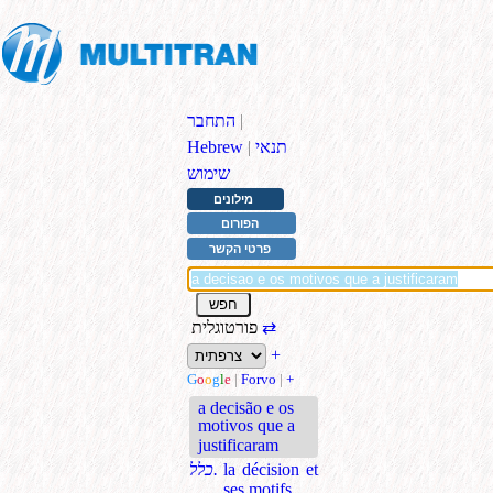
|
התחבר
תנאי
|
Hebrew
שימוש
מילונים
הפורום
פרטי הקשר
⇄
פורטוגלית
+
G
o
o
g
l
e
|
Forvo
|
+
a decisão e os
motivos que a
justificaram
la décision et
כלל.
ses motifs