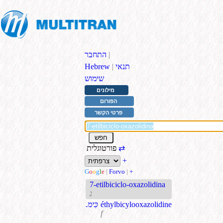
|
התחבר
תנאי
|
Hebrew
שימוש
מילונים
הפורום
פרטי הקשר
⇄
פורטוגלית
+
G
o
o
g
l
e
|
Forvo
|
+
7-etilbiciclo-oxazolidina
נ
éthylbicylooxazolidine
.כִּימ
f