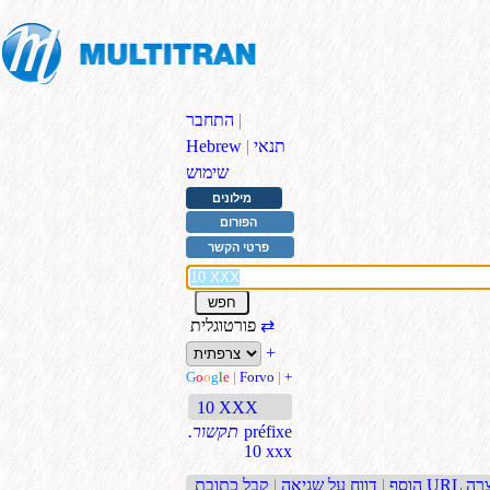
|
התחבר
תנאי
|
Hebrew
שימוש
מילונים
הפורום
פרטי הקשר
⇄
פורטוגלית
+
G
o
o
g
l
e
|
Forvo
|
+
10 XXX
préfixe
.תקשור
10 xxx
בת URL קצרה
הוסף
|
דווח על שגיאה
|