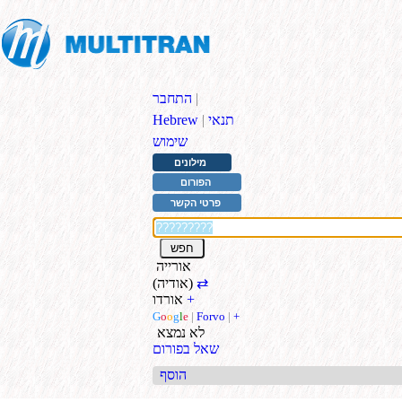
|
התחבר
תנאי
|
Hebrew
שימוש
מילונים
הפורום
פרטי הקשר
אורייה
⇄
(אודיה)
+
אורדו
G
o
o
g
l
e
|
Forvo
|
+
לא נמצא
שאל בפורום
הוסף