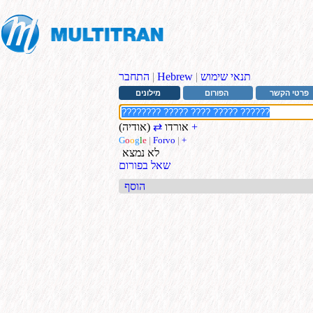
תנאי שימוש
|
Hebrew
|
התחבר
פרטי הקשר
הפורום
מילונים
+
אורדו
⇄
(אודיה)
G
o
o
g
l
e
|
Forvo
|
+
לא נמצא
שאל בפורום
הוסף