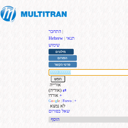
|
התחבר
תנאי
|
Hebrew
שימוש
מילונים
הפורום
פרטי הקשר
אורייה
⇄
(אודיה)
+
אורדו
G
o
o
g
l
e
|
Forvo
|
+
לא נמצא
שאל בפורום
הוסף