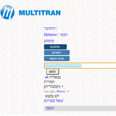
|
התחבר
תנאי
|
Hebrew
שימוש
מילונים
הפורום
פרטי הקשר
נפאלית
⇄
חמרית
+
(קמבודית)
G
o
o
g
l
e
|
Forvo
|
+
לא נמצא
שאל בפורום
הוסף