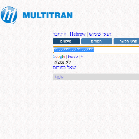
תנאי שימוש
|
Hebrew
|
התחבר
פרטי הקשר
הפורום
מילונים
G
o
o
g
l
e
|
Forvo
|
+
לא נמצא
שאל בפורום
הוסף