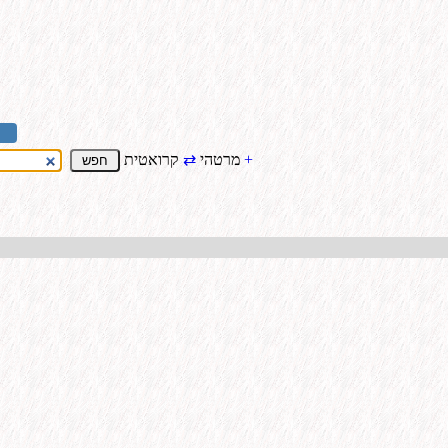
+
קרואטית
מרטהי
⇄